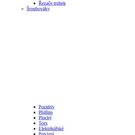
Řezače trubek
Šroubováky
Pozidriv
Phillips
Plochý
Torx
Elektrikářské
Precizní