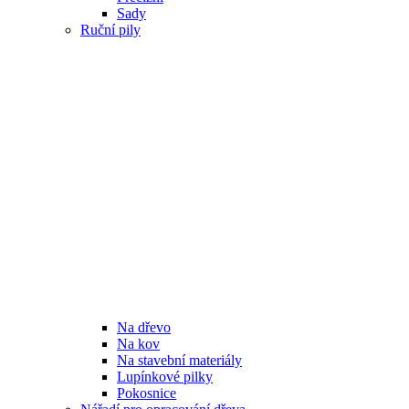
Sady
Ruční pily
Na dřevo
Na kov
Na stavební materiály
Lupínkové pilky
Pokosnice