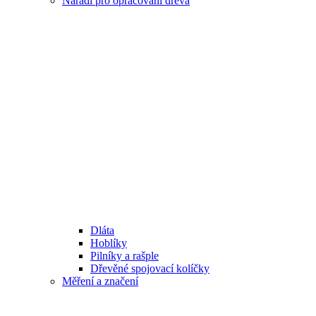
Nářadí pro opracování dřeva
Dláta
Hoblíky
Pilníky a rašple
Dřevěné spojovací kolíčky
Měření a značení