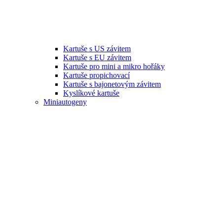
Kartuše s US závitem
Kartuše s EU závitem
Kartuše pro mini a mikro hořáky
Kartuše propichovací
Kartuše s bajonetovým závitem
Kyslíkové kartuše
Miniautogeny