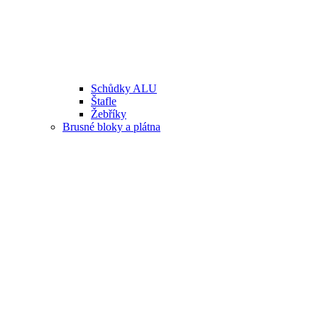
Schůdky ALU
Štafle
Žebříky
Brusné bloky a plátna