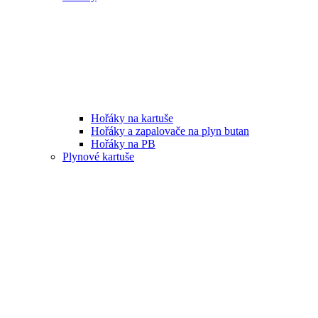
Hořáky na kartuše
Hořáky a zapalovače na plyn butan
Hořáky na PB
Plynové kartuše