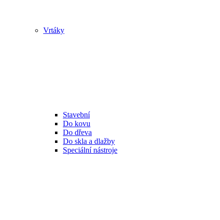
Vrtáky
Stavební
Do kovu
Do dřeva
Do skla a dlažby
Speciální nástroje