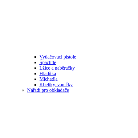
Vytlačovací pistole
Špachtle
Lžíce a naběračky
Hladítka
Míchadla
Kbelíky, vaničky
Nářadí pro obkladače