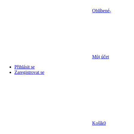
Oblíbené
-
Můj účet
Přihlásit se
Zaregistrovat se
Košík
0