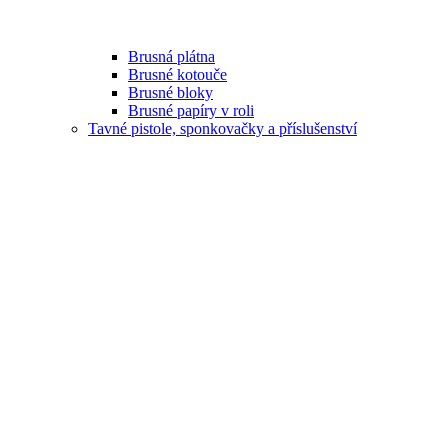
Brusná plátna
Brusné kotouče
Brusné bloky
Brusné papíry v roli
Tavné pistole, sponkovačky a příslušenství