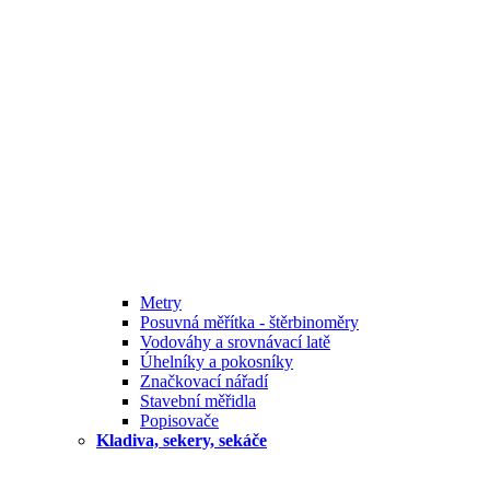
Metry
Posuvná měřítka - štěrbinoměry
Vodováhy a srovnávací latě
Úhelníky a pokosníky
Značkovací nářadí
Stavební měřidla
Popisovače
Kladiva, sekery, sekáče