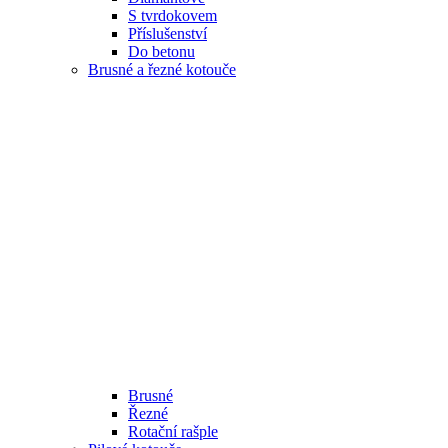
S tvrdokovem
Příslušenství
Do betonu
Brusné a řezné kotouče
Brusné
Řezné
Rotační rašple