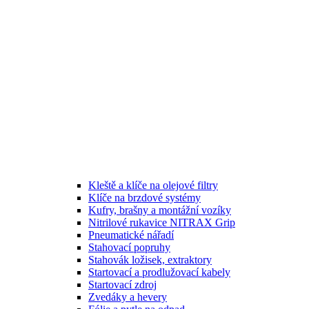
Kleště a klíče na olejové filtry
Klíče na brzdové systémy
Kufry, brašny a montážní vozíky
Nitrilové rukavice NITRAX Grip
Pneumatické nářadí
Stahovací popruhy
Stahovák ložisek, extraktory
Startovací a prodlužovací kabely
Startovací zdroj
Zvedáky a hevery