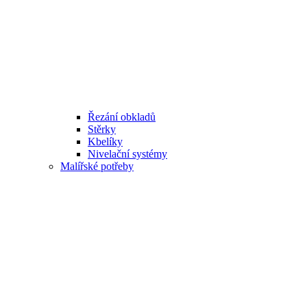
Řezání obkladů
Stěrky
Kbelíky
Nivelační systémy
Malířské potřeby