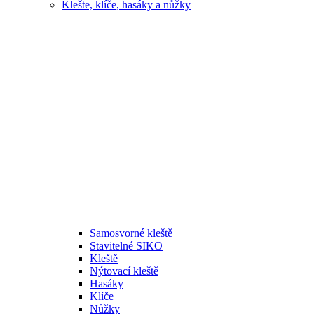
Klešte, klíče, hasáky a nůžky
Samosvorné kleště
Stavitelné SIKO
Kleště
Nýtovací kleště
Hasáky
Klíče
Nůžky