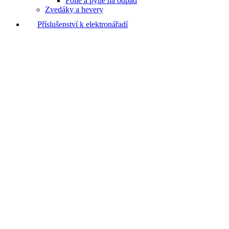
Fólie a pytle na odpad
Zvedáky a hevery
Příslušenství k elektronářadí