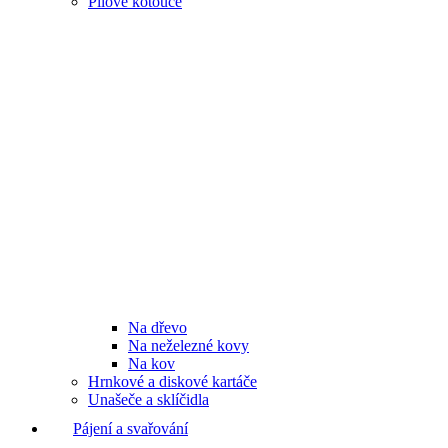
Pilové kotouče
Na dřevo
Na neželezné kovy
Na kov
Hrnkové a diskové kartáče
Unašeče a sklíčidla
Pájení a svařování