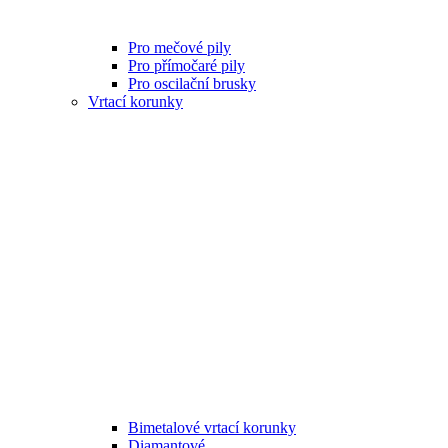
Pro mečové pily
Pro přímočaré pily
Pro oscilační brusky
Vrtací korunky
Bimetalové vrtací korunky
Diamantové