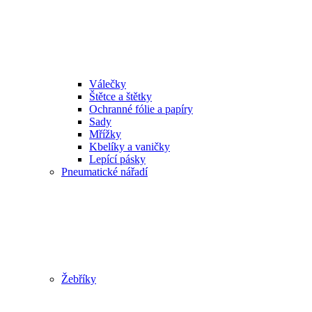
Válečky
Štětce a štětky
Ochranné fólie a papíry
Sady
Mřížky
Kbelíky a vaničky
Lepící pásky
Pneumatické nářadí
Žebříky