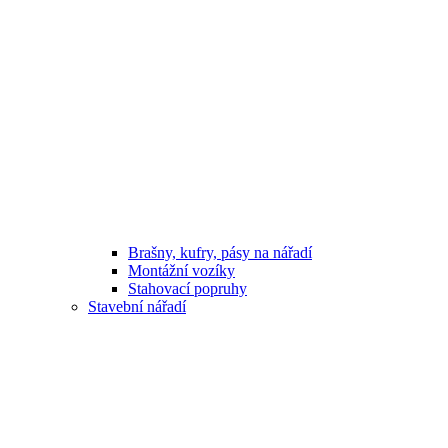
Brašny, kufry, pásy na nářadí
Montážní vozíky
Stahovací popruhy
Stavební nářadí