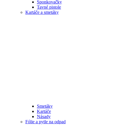
Sponkovačky
Tavné pistole
Kartáče a smetáky
Smetáky
Kartáče
Násady
Fólie a pytle na odpad