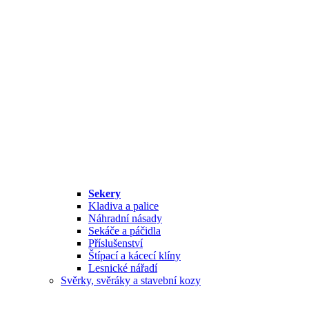
Sekery
Kladiva a palice
Náhradní násady
Sekáče a páčidla
Příslušenství
Štípací a kácecí klíny
Lesnické nářadí
Svěrky, svěráky a stavební kozy